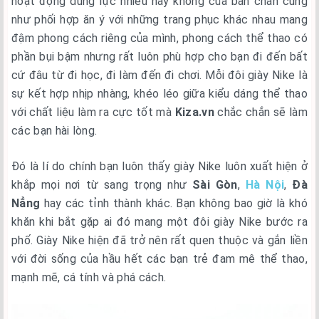
hoạt động dung lực nhiều hay không của bàn chân cũng
như phối hợp ăn ý với những trang phục khác nhau mang
đậm phong cách riêng của mình, phong cách thể thao có
phần bụi bậm nhưng rất luôn phù hợp cho bạn đi đến bất
cứ đâu từ đi học, đi làm đến đi chơi. Mỗi đôi giày Nike là
sự kết hợp nhịp nhàng, khéo léo giữa kiểu dáng thể thao
với chất liệu làm ra cực tốt mà
Kiza.vn
chắc chắn sẽ làm
các bạn hài lòng.
Đó là lí do chính bạn luôn thấy giày Nike luôn xuất hiện ở
khắp mọi nơi từ sang trọng như
Sài Gòn
,
Hà Nội
,
Đà
Nẳng
hay các tỉnh thành khác. Bạn không bao giờ là khó
khăn khi bắt gặp ai đó mang một đôi giày Nike bước ra
phố. Giày Nike hiện đã trở nên rất quen thuộc và gắn liền
với đời sống của hầu hết các bạn trẻ đam mê thể thao,
mạnh mẽ, cá tính và phá cách.