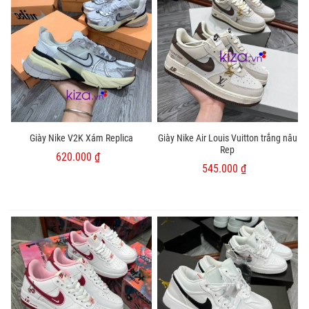
Giày Nike V2K Xám Replica
Giày Nike Air Louis Vuitton trắng nâu
Rep
620.000 ₫
545.000 ₫