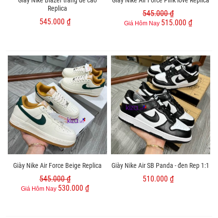
Giày Nike Blazer trắng đế cao
Giày Nike Air Force Pink love Replica
Replica
545.000 ₫
545.000 ₫
515.000 ₫
Giá Hôm Nay
Giày Nike Air Force Beige Replica
Giày Nike Air SB Panda - đen Rep 1:1
545.000 ₫
510.000 ₫
530.000 ₫
Giá Hôm Nay