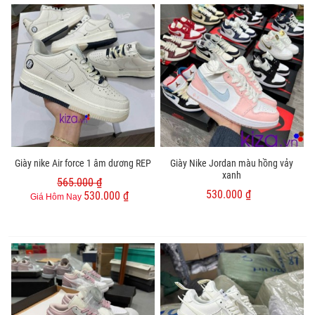
Giày nike Air force 1 âm dương REP
Giày Nike Jordan màu hồng vảy
xanh
565.000 ₫
530.000 ₫
530.000 ₫
Giá Hôm Nay