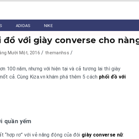
S
ADIDAS
NIKE
 đồ với giày converse cho nàn
/
/
áng Mười Một, 2016
themanhss
ơn 100 năm, nhưng với hiện tại và cả tương lai thì giày
i mốt cả. Cùng Kiza.vn khám phá thêm 5 cách
phối đồ với
ới quần yếm
ất “hợp rơ” với vẻ năng động của đôi
giày converse nữ
.