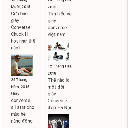
Mười, 2015
2015
Cơn bão
Tìm hiểu về
giày
giày
Converse
converse
Chuck II
việt nam
hot như thế
nào?
12 Tháng Hai,
2018
25 Tháng
Thế nào là
một đôi
Năm, 2015
Giày
giày
converse
Converse
all star cho
đẹp Hà Nội
mùa hè
năng động