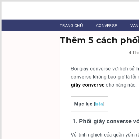
TRANG CHỦ
CONVERSE
VAN
Thêm 5 cách phối
4 Th
Đôi giày converse với lịch sử h
converse không bao giờ là lỗ
giày converse
cho nàng nào.
Mục lục
[
hiện
]
1. Phối giày converse v
Vẻ tinh nghịch của quần yếm r