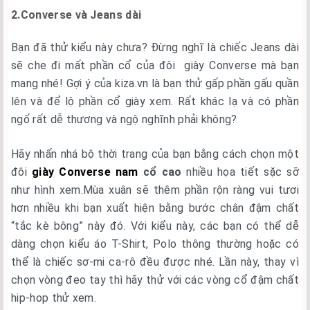
2.Converse và Jeans dài
Bạn đã thử kiểu này chưa? Đừng nghĩ là chiếc Jeans dài
sẽ che đi mất phần cổ của đôi giày Converse mà bạn
mang nhé! Gợi ý của kiza.vn là bạn thử gấp phần gấu quần
lên và để lộ phần cổ giày xem. Rất khác lạ và có phần
ngố rất dễ thương và ngộ nghĩnh phải không?
Hãy nhấn nhá bộ thời trang của bạn bằng cách chọn một
đôi
giày Converse nam
cổ cao
nhiều họa tiết sặc sỡ
như hình xem.Mùa xuân sẽ thêm phần rộn ràng vui tươi
hơn nhiều khi bạn xuất hiện bằng bước chân đậm chất
“tắc kè bông” này đó. Với kiểu này, các bạn có thể dễ
dàng chọn kiểu áo T-Shirt, Polo thông thường hoặc có
thể là chiếc sơ-mi ca-rô đều được nhé. Lần này, thay vì
chọn vòng đeo tay thì hãy thử với các vòng cổ đậm chất
hip-hop thử xem.