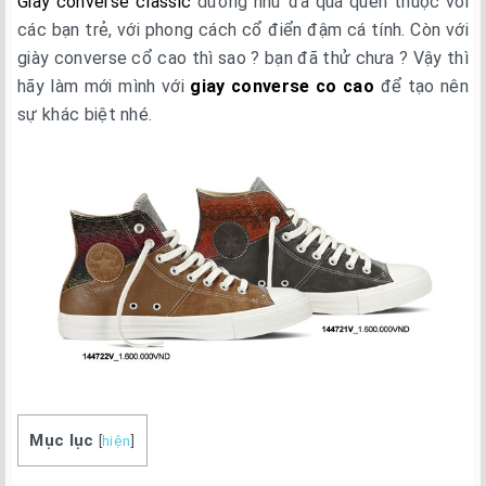
Giày converse classic
dường như đã quá quen thuộc với
các bạn trẻ, với phong cách cổ điển đậm cá tính. Còn với
giày converse cổ cao thì sao ? bạn đã thử chưa ? Vậy thì
hãy làm mới mình với
giay converse co cao
để tạo nên
sự khác biệt nhé.
Mục lục
[
hiện
]