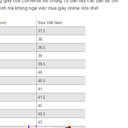
g giày của Converse nói chung.Từ bản này các bạn sẽ tìm
ình mà không ngại việc mua giày online nữa nhé!