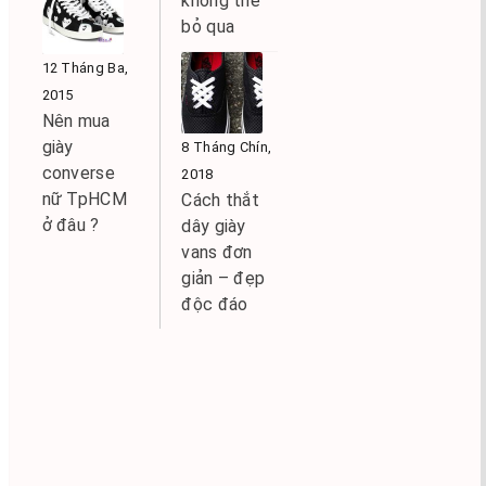
không thể
bỏ qua
12 Tháng Ba,
2015
Nên mua
giày
8 Tháng Chín,
converse
2018
nữ TpHCM
Cách thắt
ở đâu ?
dây giày
vans đơn
giản – đẹp
độc đáo