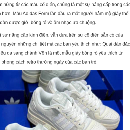
m hứng từ các mẫu cổ điển, chúng là một sự nâng cấp trong cá
iản hơn. Mẫu Adidas Form lần đầu ra mắt người hâm mộ giày thể
dần được giới bóng rổ và âm nhạc ưa chuộng.
 sự nâng cấp kinh điển, vẫn dựa trên sự cổ điển sẵn có của
nguyên những chi tiết mà các bạn yêu thích như: Quai dán đặ
liệu da sang chảnh.Vốn là một mẫu giày bóng rỏ yêu thích từ
n phong cách retro thường ngày của các bạn trẻ.