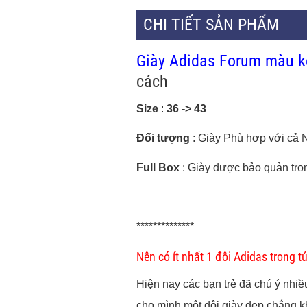
CHI TIẾT SẢN PHẨM
Giày Adidas Forum màu k
cách
Size
:
36 -> 43
Đối tượng
: Giày Phù hợp với cả 
Full Box
: Giày được bảo quản tro
**************
Nên có ít nhất 1 đôi Adidas trong t
Hiện nay các bạn trẻ đã chú ý nhiề
cho mình một đôi giày đẹp chẳng k