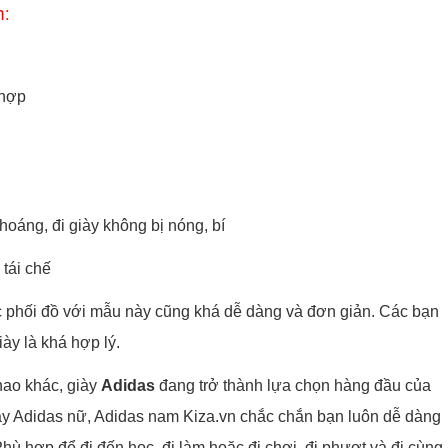
m:
 hợp
 thoáng, đi giày không bị nóng, bí
 tái chế
ệc phối đồ với mẫu này cũng khá dễ dàng và đơn giản. Các bạn
iày là khá hợp lý.
hao khác, giày
Adidas
đang trở thành lựa chọn hàng đầu của
giày Adidas nữ, Adidas nam Kiza.vn chắc chắn bạn luôn dễ dàng
Phù hợp để đi đến học, đi làm hoặc đi chơi, đi phượt và đi cùng