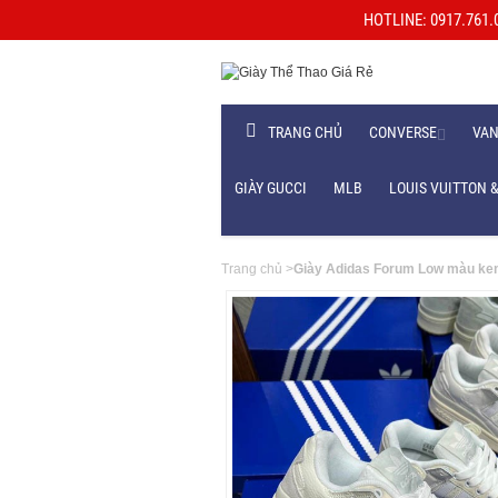
HOTLINE: 0917.761.06
TRANG CHỦ
CONVERSE
VA
GIÀY GUCCI
MLB
LOUIS VUITTON &
Trang chủ
>
Giày Adidas Forum Low màu ke