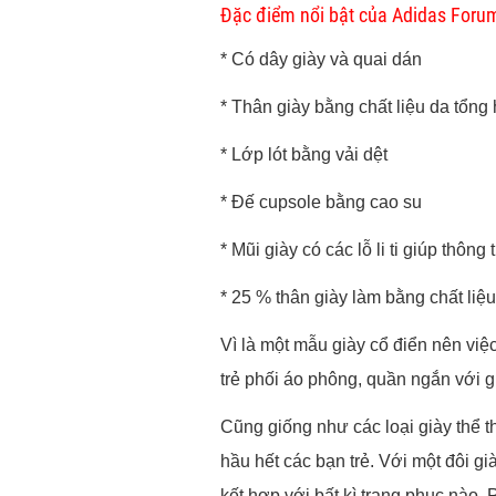
Đặc điểm nổi bật của Adidas Foru
* Có dây giày và quai dán
* Thân giày bằng chất liệu da tổng
* Lớp lót bằng vải dệt
* Đế
cupsole bằng cao su
* Mũi giày có các lỗ li ti giúp thông
* 25 % thân giày làm bằng chất liệu
Vì là một mẫu giày cổ điển nên vi
trẻ phối áo phông, quần ngắn với g
Cũng giống như các loại giày thể t
hầu hết các bạn trẻ. Với một đôi 
kết hợp với bất kì trang phục nào. 