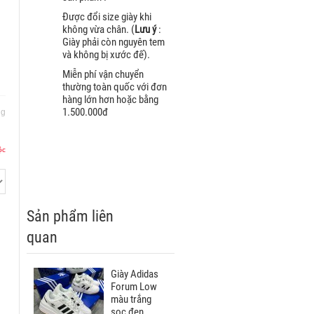
Được đổi size giày khi
không vừa chân. (
Lưu ý
:
Giày phải còn nguyên tem
và không bị xước đế).
Miễn phí vận chuyển
thường toàn quốc với đơn
hàng lớn hơn hoặc bằng
1.500.000đ
ng
ộc
Sản phẩm liên
quan
Giày Adidas
Forum Low
màu trắng
sọc đen