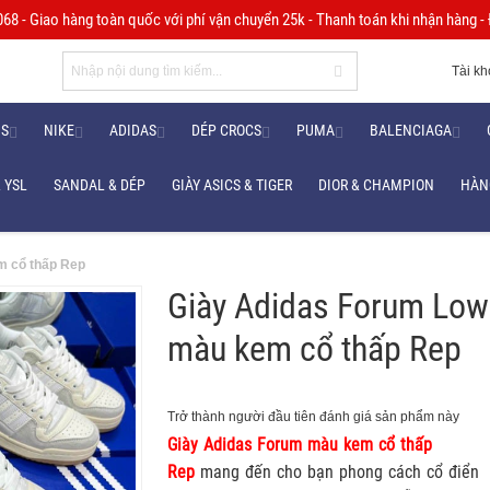
8 - Giao hàng toàn quốc với phí vận chuyển 25k - Thanh toán khi nhận hàng - Đ
Tài k
NS
NIKE
ADIDAS
DÉP CROCS
PUMA
BALENCIAGA
 YSL
SANDAL & DÉP
GIÀY ASICS & TIGER
DIOR & CHAMPION
HÀN
m cổ thấp Rep
Giày Adidas Forum Low
màu kem cổ thấp Rep
Trở thành người đầu tiên đánh giá sản phẩm này
Giày Adidas Forum màu kem cổ thấp
Rep
mang đến cho bạn phong cách cổ điển