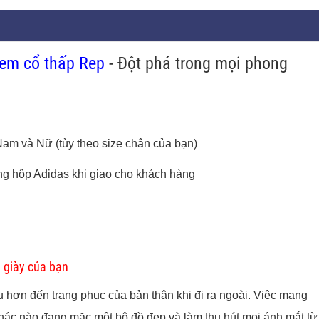
em cổ thấp Rep
- Đột phá trong mọi phong
Nam và Nữ (tùy theo size chân của bạn)
ng hộp Adidas khi giao cho khách hàng
ủ giày của bạn
u hơn đến trang phục của bản thân khi đi ra ngoài. Việc mang
hác nào đang mặc một bộ đồ đẹp và làm thu hút mọi ánh mắt từ