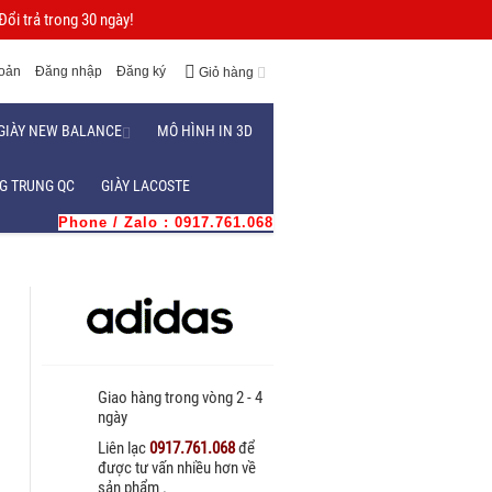
ổi trả trong 30 ngày!
hoản
Đăng nhập
Đăng ký
Giỏ hàng
GIÀY NEW BALANCE
MÔ HÌNH IN 3D
G TRUNG QC
GIÀY LACOSTE
Phone / Zalo : 0917.761.068
Giao hàng trong vòng 2 - 4
ngày
Liên lạc
0917.761.068
để
được tư vấn nhiều hơn về
sản phẩm .