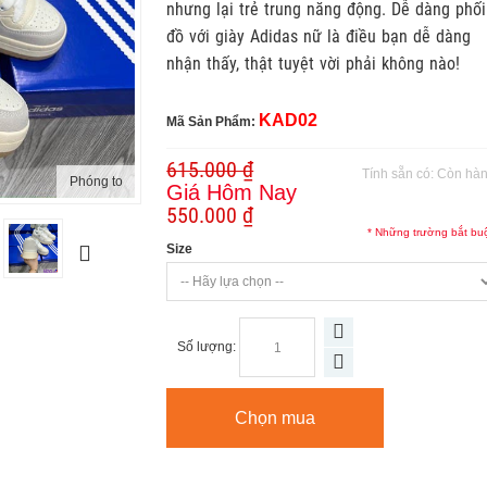
nhưng lại trẻ trung năng động. Dễ dàng phối
đồ với giày Adidas nữ là điều bạn dễ dàng
nhận thấy, thật tuyệt vời phải không nào!
KAD02
Mã Sản Phẩm:
615.000 ₫
Tính sẵn có:
Còn hà
Phóng to
Giá Hôm Nay
550.000 ₫
* Những trường bắt bu
Size
Số lượng:
Chọn mua