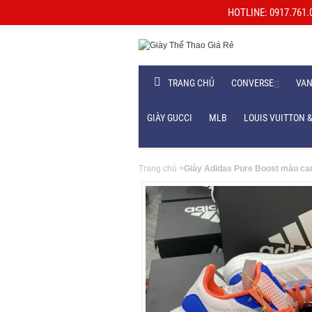
HOTLINE: 0917.761.06
TRANG CHỦ
CONVERSE
VA
GIÀY GUCCI
MLB
LOUIS VUITTON &
Trang chủ
>
Giày Adidas Pure Boost màu c