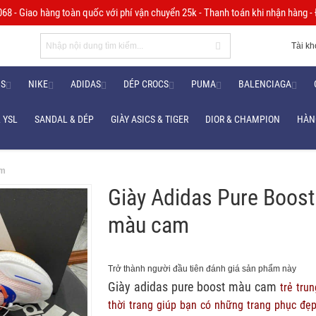
8 - Giao hàng toàn quốc với phí vận chuyển 25k - Thanh toán khi nhận hàng - Đ
Tài k
NS
NIKE
ADIDAS
DÉP CROCS
PUMA
BALENCIAGA
 YSL
SANDAL & DÉP
GIÀY ASICS & TIGER
DIOR & CHAMPION
HÀN
am
Giày Adidas Pure Boost
màu cam
Trở thành người đầu tiên đánh giá sản phẩm này
Giày adidas pure boost màu cam
trẻ trun
thời trang giúp bạn có những trang phục đẹ