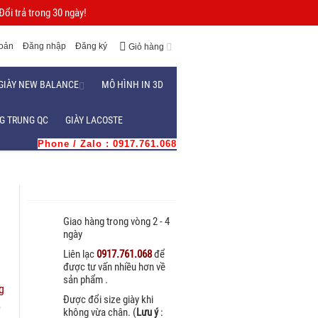
ổi trả trong 30 ngày!
hoản
Đăng nhập
Đăng ký
Giỏ hàng
GIÀY NEW BALANCE
MÔ HÌNH IN 3D
G TRUNG QC
GIÀY LACOSTE
Phone / Zalo : 0917.761.068
Giao hàng trong vòng 2 - 4
ngày
Liên lạc
0917.761.068
để
được tư vấn nhiều hơn về
sản phẩm .
g
Được đổi size giày khi
p
không vừa chân. (
Lưu ý
: