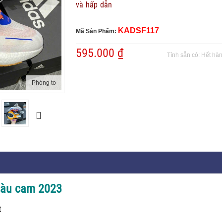
và hấp dẫn
KADSF117
Mã Sản Phẩm:
595.000 ₫
Tính sẵn có:
Hết hà
Phóng to
màu cam 2023
t