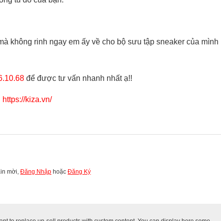
mà không rinh ngay em ấy về cho bộ sưu tập sneaker của mình
6.10.68
để được tư vấn nhanh nhất ạ!!
:
https://kiza.vn/
Xin mời,
Đăng Nhập
hoặc
Đăng Ký
 to replace up-sell products with custom content. You can display here some