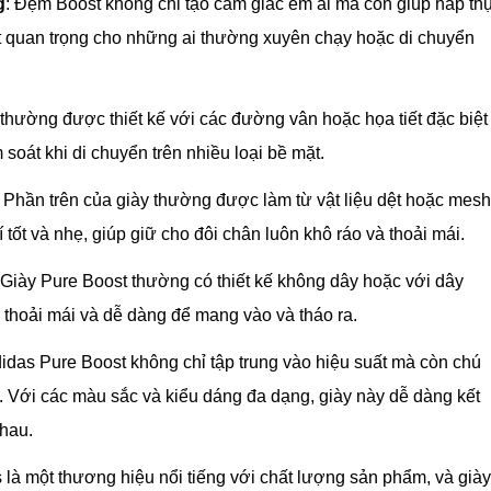
g
: Đệm Boost không chỉ tạo cảm giác êm ái mà còn giúp hấp th
ất quan trọng cho những ai thường xuyên chạy hoặc di chuyển
 thường được thiết kế với các đường vân hoặc họa tiết đặc biệt
soát khi di chuyển trên nhiều loại bề mặt.
: Phần trên của giày thường được làm từ vật liệu dệt hoặc mesh
 tốt và nhẹ, giúp giữ cho đôi chân luôn khô ráo và thoải mái.
 Giày Pure Boost thường có thiết kế không dây hoặc với dây
c thoải mái và dễ dàng để mang vào và tháo ra.
didas Pure Boost không chỉ tập trung vào hiệu suất mà còn chú
ế. Với các màu sắc và kiểu dáng đa dạng, giày này dễ dàng kết
nhau.
s là một thương hiệu nổi tiếng với chất lượng sản phẩm, và già