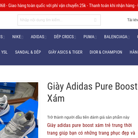
8 - Giao hàng toàn quốc với phí vận chuyển 25k - Thanh toán khi nhận hàng - Đ
Tài k
NS
NIKE
ADIDAS
DÉP CROCS
PUMA
BALENCIAGA
 YSL
SANDAL & DÉP
GIÀY ASICS & TIGER
DIOR & CHAMPION
HÀN
Giày Adidas Pure Boost
Xám
Trở thành người đầu tiên đánh giá sản phẩm này
Giày adidas pure boost xám trẻ trung thời
trang giúp bạn có những trang phục đẹp và