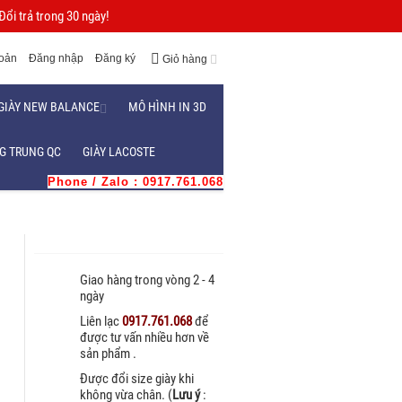
ổi trả trong 30 ngày!
hoản
Đăng nhập
Đăng ký
Giỏ hàng
GIÀY NEW BALANCE
MÔ HÌNH IN 3D
G TRUNG QC
GIÀY LACOSTE
Phone / Zalo : 0917.761.068
Giao hàng trong vòng 2 - 4
ngày
Liên lạc
0917.761.068
để
được tư vấn nhiều hơn về
sản phẩm .
Được đổi size giày khi
không vừa chân. (
Lưu ý
: