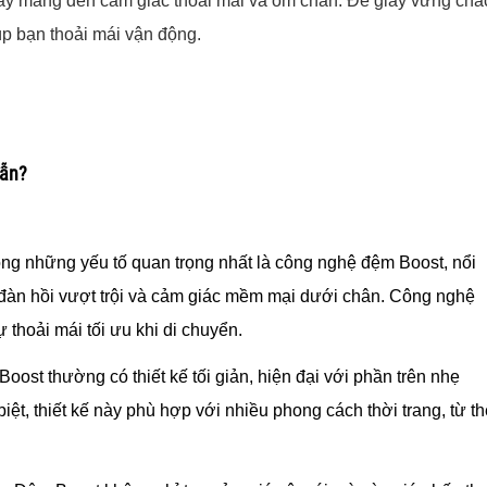
giày mang đến cảm giác thoải mái và ôm chân. Đế giày vững chắ
úp bạn thoải mái vận động.
dẫn?
rong những yếu tố quan trọng nhất là công nghệ đệm Boost, nổi
 đàn hồi vượt trội và cảm giác mềm mại dưới chân. Công nghệ
 thoải mái tối ưu khi di chuyển.
Boost thường có thiết kế tối giản, hiện đại với phần trên nhẹ
biệt, thiết kế này phù hợp với nhiều phong cách thời trang, từ t