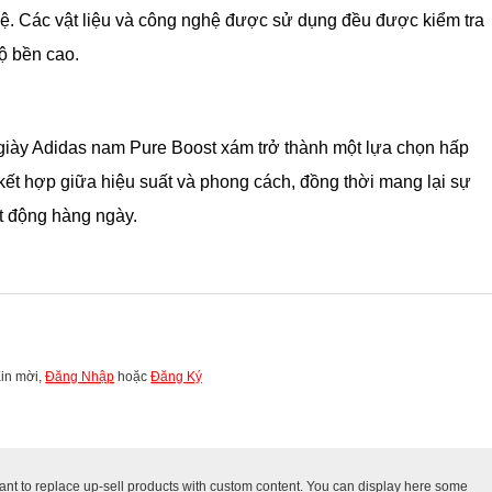
lệ. Các vật liệu và công nghệ được sử dụng đều được kiểm tra
ộ bền cao.
giày Adidas nam
Pure Boost xám trở thành một lựa chọn hấp
ết hợp giữa hiệu suất và phong cách, đồng thời mang lại sự
ạt động hàng ngày.
Xin mời,
Đăng Nhập
hoặc
Đăng Ký
 to replace up-sell products with custom content. You can display here some