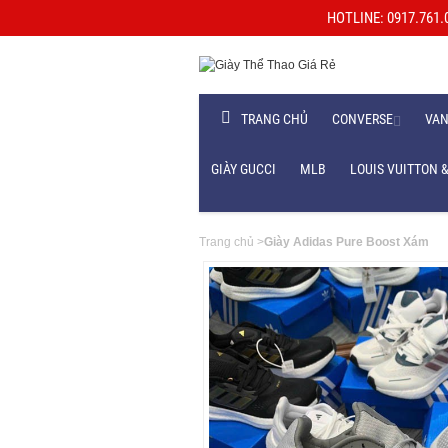
HOTLINE: 0917.761.06
TRANG CHỦ
CONVERSE
VA
GIÀY GUCCI
MLB
LOUIS VUITTON &
Trang chủ
>
Giày Adidas Pure Boost Xám