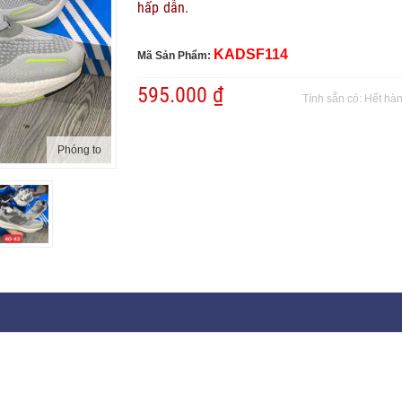
hấp dẫn.
KADSF114
Mã Sản Phẩm:
595.000 ₫
Tính sẵn có:
Hết hà
Phóng to