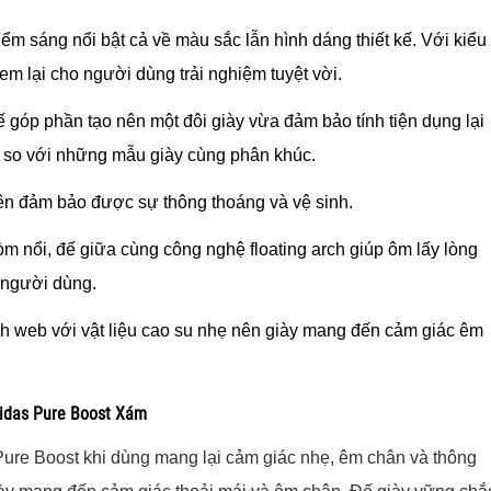
m sáng nổi bật cả về màu sắc lẫn hình dáng thiết kế. Với kiểu
m lại cho người dùng trải nghiệm tuyệt vời.
tế góp phần tạo nên một đôi giày vừa đảm bảo tính tiện dụng lại
ơn so với những mẫu giày cùng phân khúc.
ên đảm bảo được sự thông thoáng và vệ sinh.
m nổi, đế giữa cùng công nghệ floating arch giúp ôm lấy lòng
a người dùng.
h web với vật liệu cao su nhẹ nên giày mang đến cảm giác êm
didas Pure Boost Xám
 Pure Boost khi dùng mang lại cảm giác nhẹ, êm chân và thông