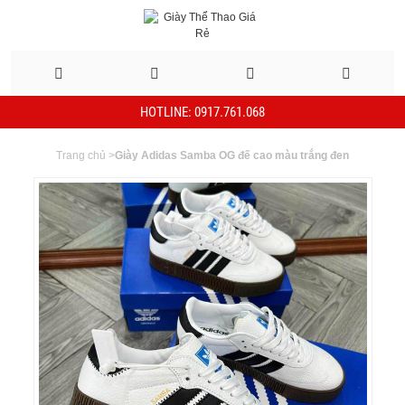
HOTLINE: 0917.761.068
Trang chủ
>
Giày Adidas Samba OG đế cao màu trắng đen