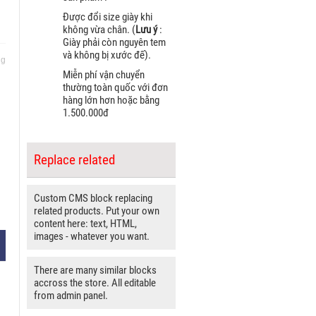
Được đổi size giày khi
không vừa chân. (
Lưu ý
:
Giày phải còn nguyên tem
và không bị xước đế).
ng
Miễn phí vận chuyển
thường toàn quốc với đơn
hàng lớn hơn hoặc bằng
1.500.000đ
Replace related
Custom CMS block replacing
related products. Put your own
content here: text, HTML,
images - whatever you want.
There are many similar blocks
accross the store. All editable
from admin panel.