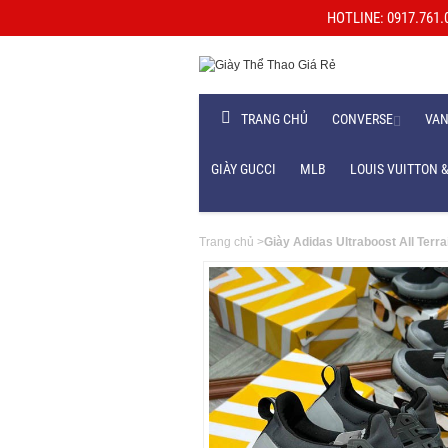
HOTLINE: 0917.761.06
TRANG CHỦ
CONVERSE
VA
GIÀY GUCCI
MLB
LOUIS VUITTON &
Trang chủ
>
Giày Adidas Ultraboost All Terr