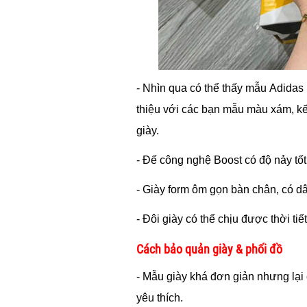
- Nhìn qua có thể thấy mẫu
Adidas 
thiệu với các bạn mẫu màu xám, k
giày.
- Đế công nghệ Boost có độ nảy tốt
- Giày form ôm gọn bàn chân, có dâ
- Đôi giày có thể chịu được thời ti
Cách bảo quản giày & phối đồ
- Mẫu giày khá đơn giản nhưng lại
yêu thích.