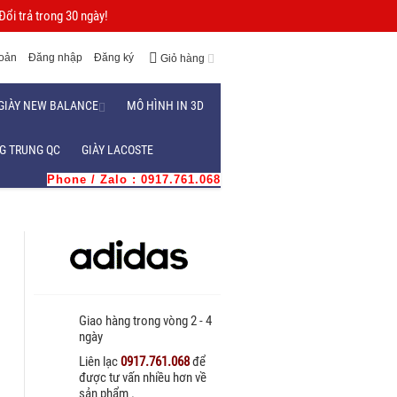
ổi trả trong 30 ngày!
hoản
Đăng nhập
Đăng ký
Giỏ hàng
GIÀY NEW BALANCE
MÔ HÌNH IN 3D
G TRUNG QC
GIÀY LACOSTE
Phone / Zalo : 0917.761.068
Giao hàng trong vòng 2 - 4
ngày
Liên lạc
0917.761.068
để
được tư vấn nhiều hơn về
sản phẩm .