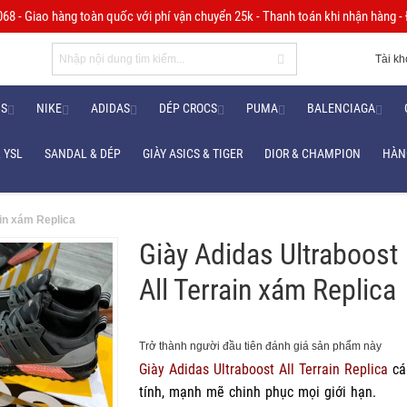
8 - Giao hàng toàn quốc với phí vận chuyển 25k - Thanh toán khi nhận hàng - Đ
Tài k
NS
NIKE
ADIDAS
DÉP CROCS
PUMA
BALENCIAGA
 YSL
SANDAL & DÉP
GIÀY ASICS & TIGER
DIOR & CHAMPION
HÀN
ain xám Replica
Giày Adidas Ultraboost
All Terrain xám Replica
Trở thành người đầu tiên đánh giá sản phẩm này
Giày Adidas Ultraboost All Terrain Replica
cá
tính, mạnh mẽ chinh phục mọi giới hạn.