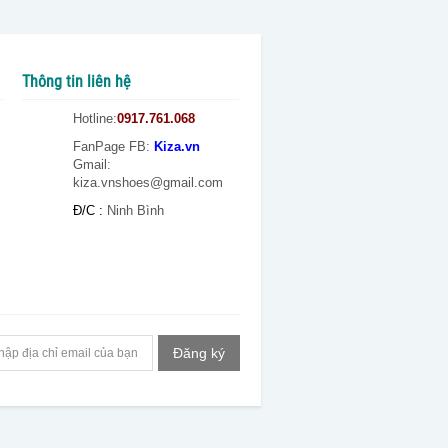
Thông tin liên hệ
Hotline:
0917.761.068
FanPage FB
:
Kiza.vn
Gmail:
kiza.vnshoes@gmail.com
Đ/C :
Ninh Bình
Đăng ký