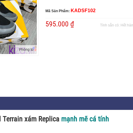
KADSF102
Mã Sản Phẩm:
595.000 ₫
Tính sẵn có:
Hết hà
Phóng to
l Terrain xám Replica
mạnh mẽ cá tính