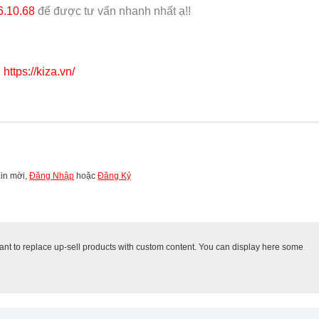
6.10.68
để được tư vấn nhanh nhất ạ!!
:
https://kiza.vn/
Xin mời,
Đăng Nhập
hoặc
Đăng Ký
 to replace up-sell products with custom content. You can display here some