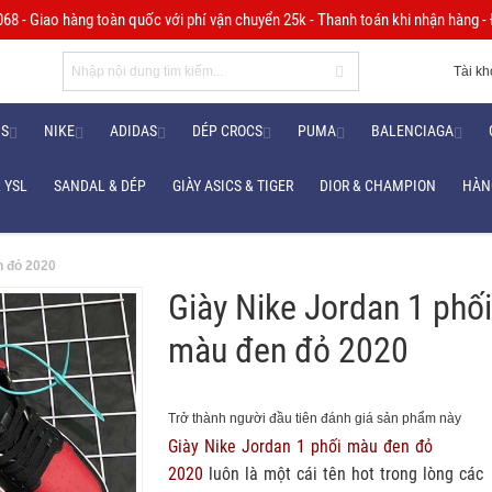
8 - Giao hàng toàn quốc với phí vận chuyển 25k - Thanh toán khi nhận hàng - Đ
Tài k
NS
NIKE
ADIDAS
DÉP CROCS
PUMA
BALENCIAGA
 YSL
SANDAL & DÉP
GIÀY ASICS & TIGER
DIOR & CHAMPION
HÀN
n đỏ 2020
Giày Nike Jordan 1 phố
màu đen đỏ 2020
Trở thành người đầu tiên đánh giá sản phẩm này
Giày Nike Jordan 1 phối màu đen đỏ
2020
luôn là một cái tên hot trong lòng các