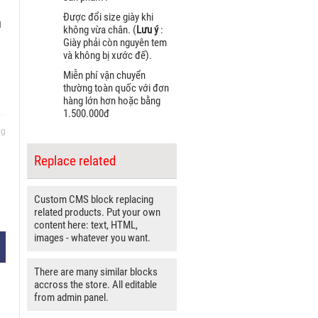
Được đổi size giày khi
ụ
không vừa chân. (
Lưu ý
:
Giày phải còn nguyên tem
và không bị xước đế).
Miễn phí vận chuyển
thường toàn quốc với đơn
hàng lớn hơn hoặc bằng
1.500.000đ
ng
Replace related
Custom CMS block replacing
related products. Put your own
content here: text, HTML,
images - whatever you want.
There are many similar blocks
accross the store. All editable
from admin panel.