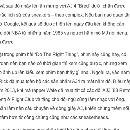
và sau đó nhảy lên ăn mừng với AJ 4 “Bred” dưới chân được
hắc lịch sử của sneakers – theo complex. Nếu bạn nào quan tâ
 ở Google, kết quả sẽ được hiện lên ngay đầu tiên không cần
heo dõi NBA từ những năm 1985 và người hâm mộ MJ nói riêng,
n được.
 trong phim hài “Do The Right Thing”, phim này cũng hay, có
ordan nên bạn nào có thời gian thì xem cũng được, nhưng xem
p ảnh up lên kiểu xem phim bạn thấy gì nha . Ngoài ra, vào năm
k Rick đã mua toàn bộ các sản phẩm AJ4 ra mắt năm đó. Điều nà
m 2013, khi mà rapper Wale đã mua tất cả các đôi AJ3 ’88 Retr
nt) ở Flight Club và tặng cho đội ngũ cùng làm nhạc với ông.
 phần làm nên câu chuyện về dòng giày AJ, khiến chúng thêm nổi
 tâm hơn từ công chúng cũng như các sneakerheads.
 giày mà chuyển qua phần thiết kế cũng như chất liệu. Air