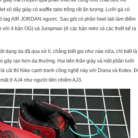
et xỏ dây giày có waffle tabs trông rất ấn tượng. Lưỡi gà có
có tag AIR JORDAN ngược. Sau gót có phần heel tab làm điểm
ối với 4 bản OG) và Jumpman (ở các bản retro và các thiết kế ra
 dạng da đã qua xử lí, chẳng biết gọi như nào nữa, chỉ biết là
 bị gãy rạn hơn da thường. Hai bên thân giày và một phần lưỡi
n lá cải thì Nike cạnh tranh công nghệ này với Diana và Kotex. 
óp mặt ở AJ4 như người tiền nhiệm AJ3.