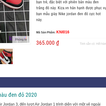
bạn trẻ, đặc biệt với phiên bản màu đen
trắng đỏ này. Kiza.vn hân hạnh được phục v
bạn mẫu giày Nike jordan đen đỏ cực hot
này.
KNI016
Mã Sản Phẩm:
Phóng to
365.000 ₫
Tính sẵn có:
Hết hà
 màu đen đỏ 2020
r Jordan 3, đến lượt Air Jordan 1 trình diện với một vẻ ngoài