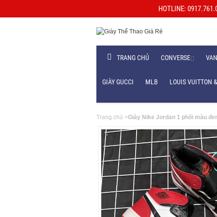
HOTLINE: 0917.761.06
TRANG CHỦ
CONVERSE
VA
GIÀY GUCCI
MLB
LOUIS VUITTON &
Trang chủ
>
Giày Nike Jordan 1 phối màu đe