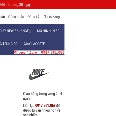
ổi trả trong 30 ngày!
hoản
Đăng nhập
Đăng ký
Giỏ hàng
GIÀY NEW BALANCE
MÔ HÌNH IN 3D
G TRUNG QC
GIÀY LACOSTE
Phone / Zalo : 0917.761.068
i
Giao hàng trong vòng 2 - 4
ngày
Liên lạc
0917.761.068
để
được tư vấn nhiều hơn về
sản phẩm .