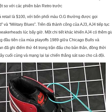
ệt so với các phiên bản Retro trước
 retail là $100, với bốn phối màu O.G thường được gọi
d” và “Military Blues”. Trên đà thành công của AJ3, AJ4 tiếp tục
eakerheads lúc bấy giờ. Một chi tiết khác khiến AJ4 có thêm gi
vòng đầu tiên của mùa playoffs 1989 giữa Chicago Bulls và
n đã ghi điểm thứ 44 trong trận đấu cho bản thân, đồng thời
y cuối cùng và mạng lại lại chiến thắng sát sao cho cả đội.