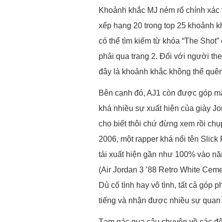
Khoảnh khắc MJ ném rổ chính xác 
xếp hạng 20 trong top 25 khoảnh k
có thể tìm kiếm từ khóa “The Shot”
phải qua trang 2. Đối với người t
đây là khoảnh khắc không thể quê
Bên cạnh đó, AJ1 còn được góp mặt
khá nhiều sự xuất hiện của giày J
cho biết thôi chứ đừng xem rồi chụ
2006, một rapper khá nổi tên Slic
tái xuất hiện gần như 100% vào nă
(Air Jordan 3 ’88 Retro White Ceme
Dù cố tình hay vô tình, tất cả góp
tiếng và nhận được nhiều sự quan
Tạm gác qua câu chuyện về các đôi