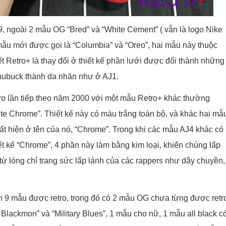
9, ngoài 2 mẫu OG “Bred” và “White Cement” ( vẫn là logo Nike
 mẫu mới được gọi là “Columbia” và “Oreo”, hai mẫu này thuộc
t Retro+ là thay đổi ở thiết kế phần lưới được đổi thành những
từ nubuck thành da nhăn như ở AJ1.
etro lần tiếp theo năm 2000 với một mẫu Retro+ khác thường
ite Chrome”. Thiết kế này có màu trắng toàn bộ, và khác hai mẫ
ất hiện ở tên của nó, “Chrome”. Trong khi các mẫu AJ4 khác có
iết kế “Chrome”, 4 phần này làm bằng kim loại, khiến chúng lấp
(từ lóng chỉ trang sức lấp lánh của các rappers như dây chuyền,
n 9 mẫu được retro, trong đó có 2 mẫu OG chưa từng được retr
 Blackmon” và “Military Blues”, 1 mẫu cho nữ, 1 mẫu all black c