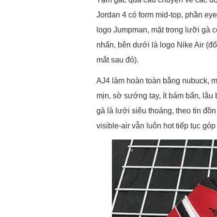
Jordan 4 có form mid-top, phần eyel
logo Jumpman, mặt trong lưỡi gà 
nhấn, bên dưới là logo Nike Air (đ
mắt sau đó).
AJ4 làm hoàn toàn bằng nubuck, một
mịn, sờ sướng tay, ít bám bẩn, lâu
gà là lưới siêu thoáng, theo tin đồ
visible-air vẫn luôn hot tiếp tục g