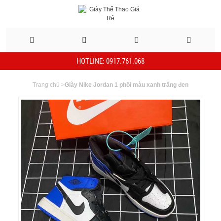
HOTLINE: 0917.761.068
Trang chủ
>
Giày Nike Jordan 1 phối màu xanh trắng đen