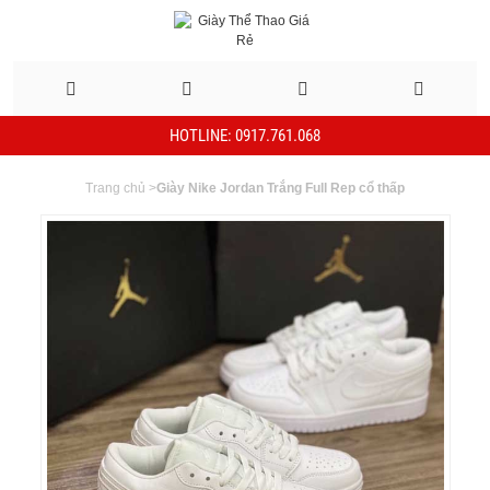
HOTLINE: 0917.761.068
Trang chủ
>
Giày Nike Jordan Trắng Full Rep cổ thấp