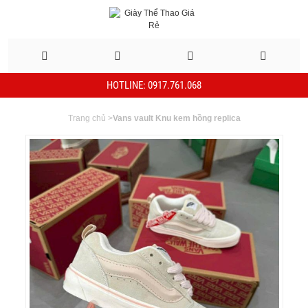
HOTLINE: 0917.761.068
Trang chủ
>
Vans vault Knu kem hồng replica