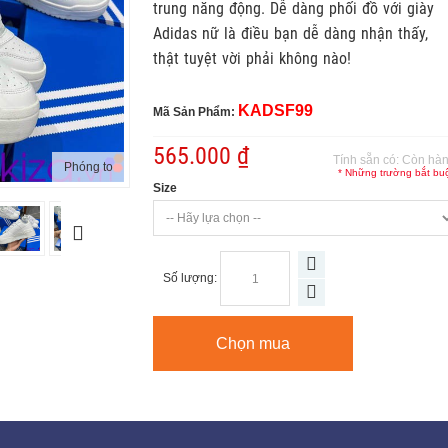
trung năng động. Dễ dàng phối đồ với giày
Adidas nữ là điều bạn dễ dàng nhận thấy,
thật tuyệt vời phải không nào!
KADSF99
Mã Sản Phẩm:
565.000 ₫
Tính sẵn có:
Còn hà
Phóng to
* Những trường bắt bu
Size
Số lượng:
Chọn mua