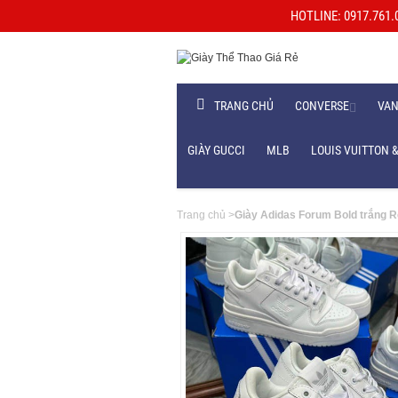
HOTLINE: 0917.761.06
TRANG CHỦ
CONVERSE
VA
GIÀY GUCCI
MLB
LOUIS VUITTON &
Trang chủ
>
Giày Adidas Forum Bold trắng 