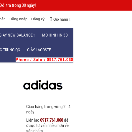
ổi trả trong 30 ngày!
hoản
Đăng nhập
Đăng ký
Giỏ hàng
GIÀY NEW BALANCE
MÔ HÌNH IN 3D
G TRUNG QC
GIÀY LACOSTE
Phone / Zalo : 0917.761.068
d
Giao hàng trong vòng 2 - 4
ngày
n
Liên lạc
0917.761.068
để
được tư vấn nhiều hơn về
sản phẩm .