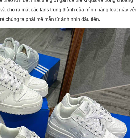
ể thao lớn bật nhất thế giới gần cả thế kỉ qua và trong khoảng
 và cho ra mắt các fans trung thành của mình hàng loạt giày với
rẻ chúng ta phải mê mẫn từ ánh nhìn đầu tiên.