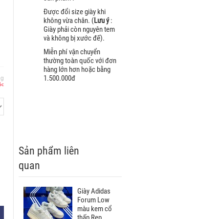
Được đổi size giày khi
không vừa chân. (
Lưu ý
:
Giày phải còn nguyên tem
và không bị xước đế).
Miễn phí vận chuyển
thường toàn quốc với đơn
hàng lớn hơn hoặc bằng
1.500.000đ
ng
ộc
Sản phẩm liên
quan
Giày Adidas
Forum Low
màu kem cổ
thấp Rep