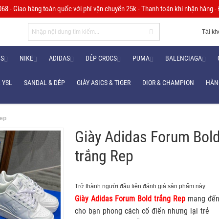
8 - Giao hàng toàn quốc với phí vận chuyển 25k - Thanh toán khi nhận hàng - Đ
Tài k
NS
NIKE
ADIDAS
DÉP CROCS
PUMA
BALENCIAGA
 YSL
SANDAL & DÉP
GIÀY ASICS & TIGER
DIOR & CHAMPION
HÀN
Rep
Giày Adidas Forum Bol
trắng Rep
Trở thành người đầu tiên đánh giá sản phẩm này
Giày Adidas Forum Bold trắng Rep
mang đế
cho bạn phong cách cổ điển nhưng lại trẻ