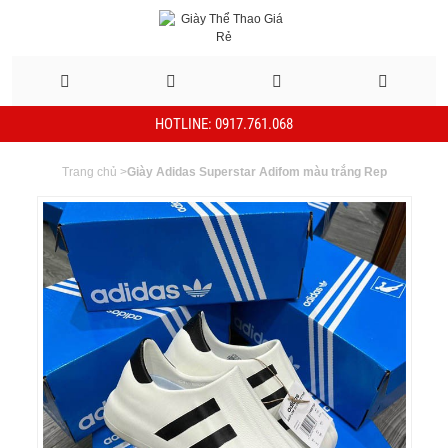
HOTLINE: 0917.761.068
Trang chủ
>
Giày Adidas Superstar Adifom màu trắng Rep