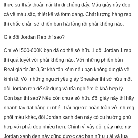
thực sự thấy thoải mái khi đi chúng đấy. Mẫu giày này đẹp
cả về màu sắc, thiết kế và form dáng. Chất lượng hàng rep
thì chắc chắn sẽ khiến bạn hài lòng rồi phải không nào.
Giá đôi Jordan Rep thì sao?
Chỉ với 500-600K bạn đã có thể sở hữu 1 đôi Jordan 1 rep
thì quá tuyệt vời phải không nào. Với những phiên bản
Real giá từ 3tr-3,5tr khá tốn kém nếu bạn không dư giả về
kinh tế. Với những người yêu giày Sneaker thì sở hữu một
đôi Jordan rep để sử dụng và trỉa nghiệm là khá hợp lý.
Còn bạn thì sao? Nếu còn chưa sở hữu đôi giày này thì hãy
nhanh tay đặt hàng đi nhé. Trái ngược hoàn toàn với những
phối màu khác, đôi Jordan xanh đen này có xu hướng phù
hợp với phái đẹp nhiều hơn. Chính vì vậy đôi
giày nike nữ
Jordan xanh đen này cũng được các bạn nữ ưu ái và lụa