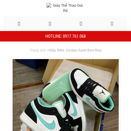
HOTLINE: 0917.761.068
Trang chủ
>
Giày Nike Jordan Xanh Đen Rep